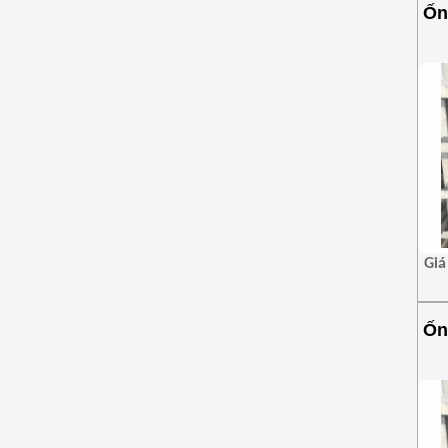
Ốn
Giá
Ốn