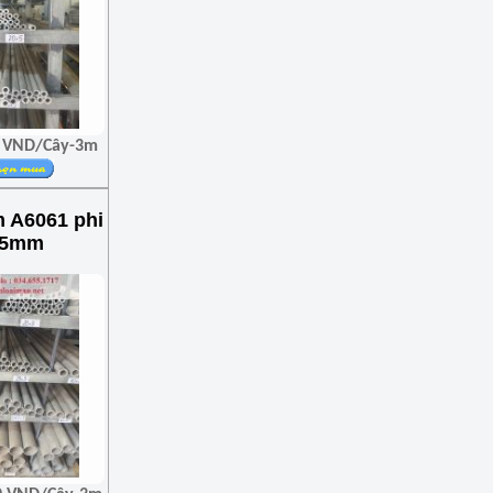
00 VND/Cây-3m
 A6061 phi
x5mm