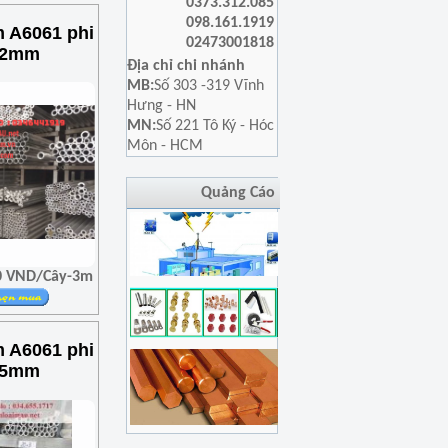
0373.312.085
098.161.1919
 A6061 phi
02473001818
x2mm
Địa chỉ chi nhánh
MB:
Số 303 -319 Vĩnh
Hưng - HN
MN:
Số 221 Tô Ký - Hóc
Môn - HCM
Quảng Cáo
00 VND/Cây-3m
 A6061 phi
x5mm