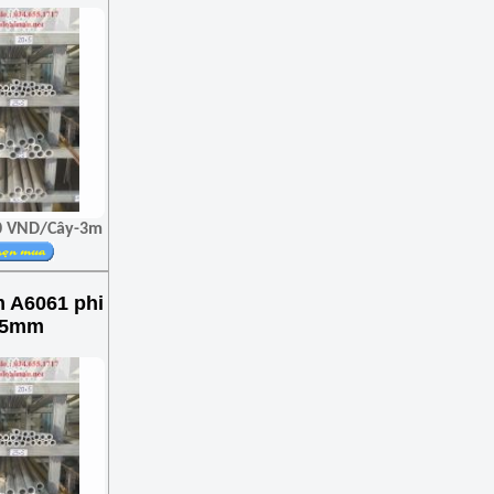
00 VND/Cây-3m
 A6061 phi
x5mm