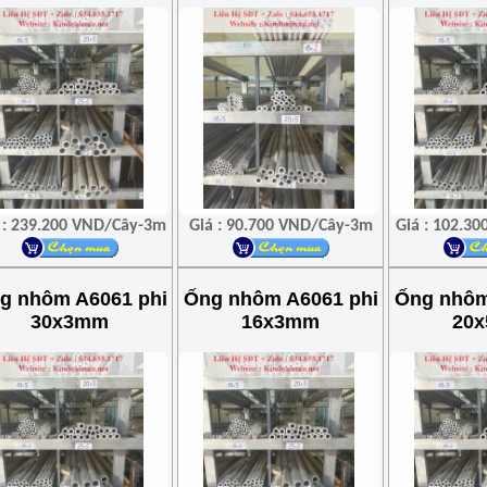
 : 239.200 VND/Cây-3m
Giá : 90.700 VND/Cây-3m
Giá : 102.3
g nhôm A6061 phi
Ống nhôm A6061 phi
Ống nhôm
30x3mm
16x3mm
20