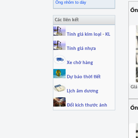
Ống nhôm to dày
Ốn
Các liên kết
Tính giá kim loại
-
KL
Tính giá nhựa
Xe chở hàng
Dự báo thời tiết
Giá
Lịch âm dương
Đổi kích thước ảnh
Ốn