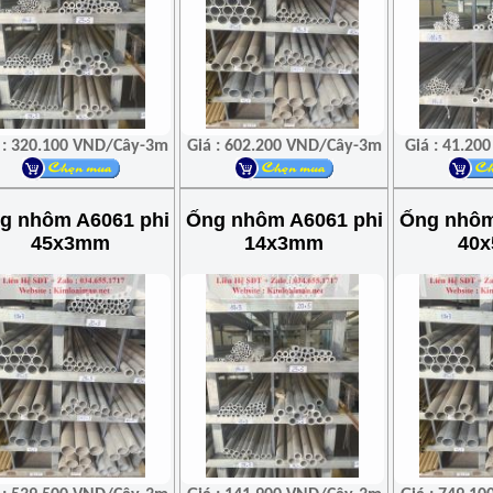
 : 320.100 VND/Cây-3m
Giá : 602.200 VND/Cây-3m
Giá : 41.2
g nhôm A6061 phi
Ống nhôm A6061 phi
Ống nhôm
45x3mm
14x3mm
40