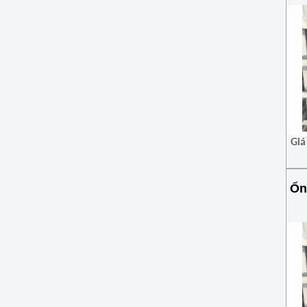
Giá
Ốn