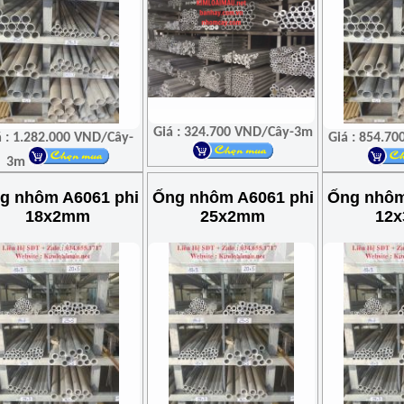
Giá : 324.700 VND/Cây-3m
á : 1.282.000 VND/Cây-
Giá : 854.7
3m
g nhôm A6061 phi
Ống nhôm A6061 phi
Ống nhôm
18x2mm
25x2mm
12