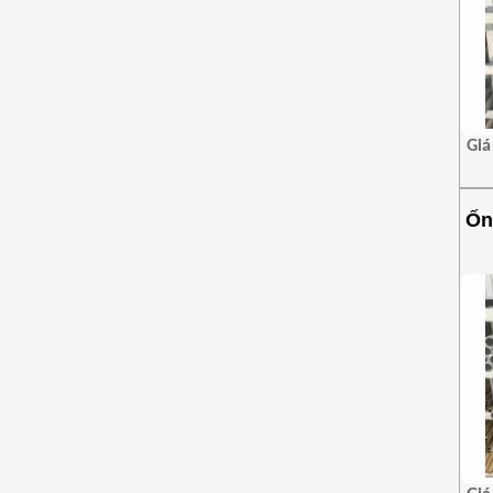
Giá
Ốn