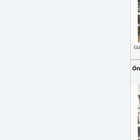
Gi
Ốn