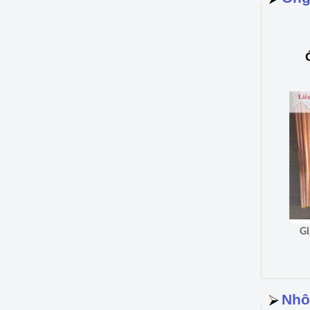
Giá 1.023.70
Nhô