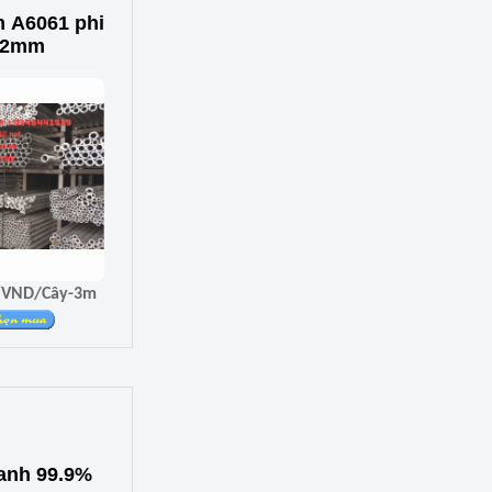
 A6061 phi
x2mm
Giá 410.100 VND/Cây-3m
hanh 99.9%