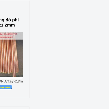
ng đỏ phi
x1.2mm
iá 655.200 VND/Cây-2,9m