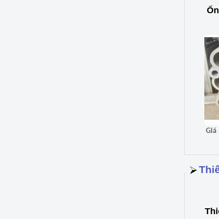
Ốn
Thi
Thi