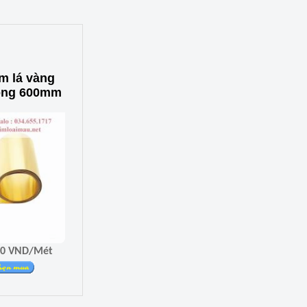
m lá vàng
ộng 600mm
Giá 336.600 VND/Mét