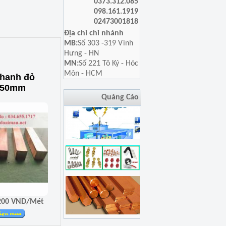
0373.312.085
098.161.1919
02473001818
Địa chỉ chi nhánh
MB:
Số 303 -319 Vĩnh
Hưng - HN
MN:
Số 221 Tô Ký - Hóc
Môn - HCM
thanh đỏ
150mm
Quảng Cáo
Giá 15.707.200 VND/Mét