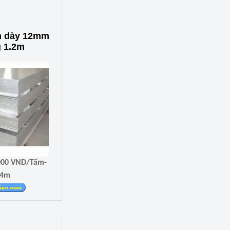
 dày 12mm
g 1.2m
.4m