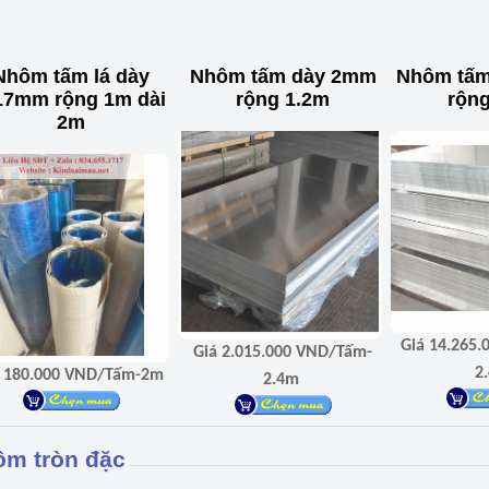
Nhôm tấm lá dày
Nhôm tấm dày 2mm
Nhôm tấm
17mm rộng 1m dài
rộng 1.2m
rộn
2m
Giá 14.265.000 VND/Tấm-
Giá 2.015.000 VND/Tấm-
2
Giá 180.000 VND/Tấm-2m
2.4m
m tròn đặc