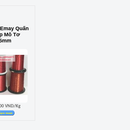
 Emay Quấn
Áp Mô Tơ
25mm
Giá 470.000 VND/Kg