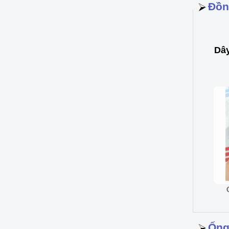
Đồn
Dâ
Ống