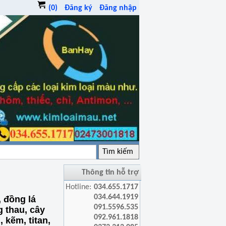
(0)
Đăng ký
Đăng nhập
Thông tin hỗ trợ
Hotline:
034.655.1717
034.644.1919
 đồng lá
091.5596.535
 thau, cây
092.961.1818
 kẽm, titan,