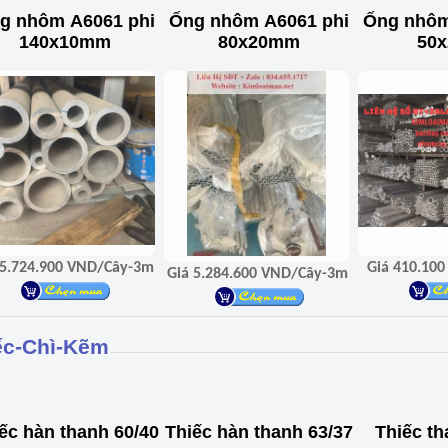
g nhôm A6061 phi
Ống nhôm A6061 phi
Ống nhôm
140x10mm
80x20mm
50
Giá 5.724.900 VND/Cây-3m
Giá 5.284.600 VND/Cây-3m
ếc-Chì-Kẽm
ếc hàn thanh 60/40
Thiếc hàn thanh 63/37
Thiếc t