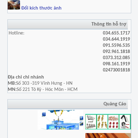
Đổi kích thước ảnh
Thông tin hỗ trợ
Hotline:
034.655.1717
034.644.1919
091.5596.535
092.961.1818
0373.312.085
098.161.1919
02473001818
Địa chỉ chi nhánh
MB:
Số 303 -319 Vĩnh Hưng - HN
MN:
Số 221 Tô Ký - Hóc Môn - HCM
Quảng Cáo