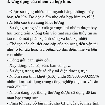
3. Ứng dụng của nhôm và hợp kim.
- Được sử dụng nhiều cho ngành hàng không: máy
bay, tên lửa. Do đặc điểm nhẹ của hợp kim có tỷ lệ
sức bền cao trên cùng khối lượng
- Sử dụng trong sản xuất gương: khi nhôm được bay
hơi trong trân không bán vào mặt sau của thủy tin sẽ
tạo ra bề mặt phản xạ ánh sáng và bức xạ nhiệt
- Chế tạo các chi tiết cao cấp của phương tiện vận tải
như: ô tô, tầu hỏa, tầu biển...do đặc điểm nhẹ và bền
của nhôm
- Đóng gói: can, giấy gói..
- Xây dựng: của số, ván, ban công, ...
- Sử dụng trong một số dây tải điện đường trục
- Nhôm siêu tinh khiết (SPA) chứa 99,980%-99,999%
nhôm được sử dụng trong công nghiệp điện tử và sản
xuất đĩa CD
- Nhôm dạng bột thông thường được sử dụng để tạo
màu bạc trong sơn
- Phần lớn các bộ tản nhiệt cho CPU của các máy tính