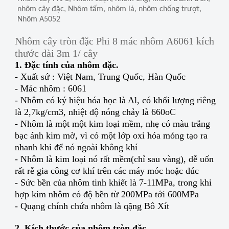
nhôm cây đặc, Nhôm tấm, nhôm lá, nhôm chống trượt,
Nhôm A5052
Nhôm cây tròn đặc Phi 8 mác nhôm A6061 kích
thước dài 3m 1/ cây
1. Đặc tính của nhôm đặc.
- Xuất sứ : Việt Nam, Trung Quốc, Hàn Quốc
- Mác nhôm : 6061
- Nhôm có ký hiệu hóa học là Al, có khối lượng riêng
là 2,7kg/cm3, nhiệt độ nóng chảy là 660oC
- Nhôm là một một kim loại mềm, nhẹ có màu trắng
bạc ánh kim mờ, vì có một lớp oxi hóa mỏng tạo ra
nhanh khi để nó ngoài không khí
- Nhôm là kim loại nó rất mềm(chỉ sau vàng), dễ uốn
rất rễ gia công cơ khí trên các máy móc hoặc đúc
- Sức bền của nhôm tinh khiết là 7-11MPa, trong khi
hợp kim nhôm có độ bền từ 200MPa tới 600MPa
- Quạng chính chứa nhôm là qặng Bô Xít
2. Kích thước của nhôm tròn đặc.