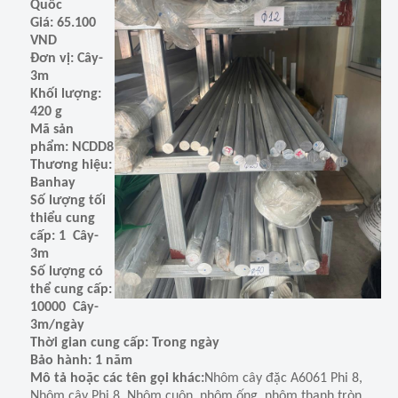
Quốc
Giá: 65.100
VND
Đơn vị: Cây-
3m
Khối lượng:
420 g
Mã sản
phẩm: NCDD8
Thương hiệu:
Banhay
Số lượng tối
thiểu cung
cấp: 1 Cây-
3m
Số lượng có
thể cung cấp:
10000 Cây-
3m/ngày
Thời gian cung cấp: Trong ngày
Bảo hành: 1 năm
Mô tả hoặc các tên gọi khác:
Nhôm cây đặc A6061 Phi 8,
Nhôm cây Phi 8, Nhôm cuộn, nhôm ống, nhôm thanh tròn,