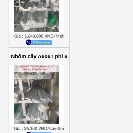
Giá : 1.643.000 VND/Mét
Nhôm cây A6061 phi 6
Giá : 36.100 VND/Cây-3m