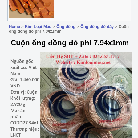
Home
>
Kim Loại Màu
>
Ống đồng
>
Ống đồng đỏ dày
>
Cuộn
ống đồng đỏ phi 7.94x1mm
Cuộn ống đồng đỏ phi 7.94x1mm
Nguồn gốc
xuất xứ: Việt
Nam
Giá: 1.460.000
VND
Đơn vị: Cuộn
Khối lượng:
2.920 g
Mã sản
phẩm:
CODDP7.94x1
Thương hiệu:
LHCT