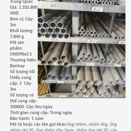
Trung Quốc
Giá: 1.332.800
VND
Đơn vị: Cây-
3m
Khối lượng:
7.840 g
Mã sản
phẩm:
OND90x3.5
Thương hiệu:
Banhay
Số lượng tối
thiểu cung
cấp: 1 Cây-
3m
Số lượng có
thể cung cấp:
100000 Cây-3m/ngày
Thời gian cung cấp: Trong ngày
Bảo hành: 1 năm
Mô tả hoặc các tên gọi khác:
ống nhôm, nhôm ống, ống
nhôm phi 90, ống nhôm dày 3mm, nhôm ống phi 90, cây