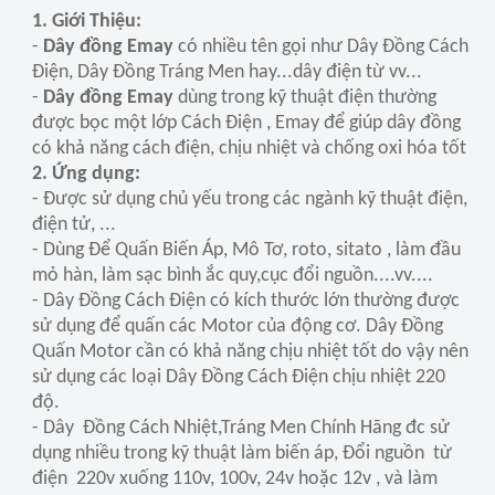
1. Giới Thiệu:
-
Dây đồng Emay
có nhiều tên gọi như Dây Đồng Cách
Điện, Dây Đồng Tráng Men hay...dây điện từ vv...
-
Dây đồng Emay
dùng trong kỹ thuật điện thường
được bọc một lớp Cách Điện , Emay để giúp dây đồng
có khả năng cách điện, chịu nhiệt và chống oxi hóa tốt
2. Ứng dụng:
- Được sử dụng chủ yếu trong các ngành kỹ thuật điện,
điện tử, ...
- Dùng Để Quấn Biến Áp, Mô Tơ, roto, sitato , làm đầu
mỏ hàn, làm sạc bình ắc quy,cục đổi nguồn....vv....
- Dây Đồng Cách Điện có kích thước lớn thường được
sử dụng để quấn các Motor của động cơ. Dây Đồng
Quấn Motor cần có khả năng chịu nhiệt tốt do vậy nên
sử dụng các loại Dây Đồng Cách Điện chịu nhiệt 220
độ.
- Dây Đồng Cách Nhiệt,Tráng Men Chính Hãng đc sử
dụng nhiều trong kỹ thuật làm biến áp, Đổi nguồn từ
điện 220v xuống 110v, 100v, 24v hoặc 12v , và làm