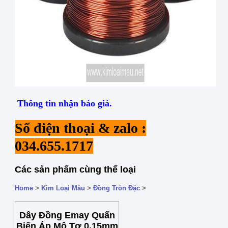
Thông tin nhận báo giá.
Số điện thoại & zalo :
034.655.1717
Các sản phẩm cùng thể loại
Home
>
Kim Loại Màu
>
Đồng Tròn Đặc
>
Dây Đồng Emay Quấn
Biến Áp Mô Tơ 0.15mm