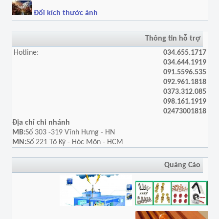
Đổi kích thước ảnh
Thông tin hỗ trợ
Hotline:
034.655.1717
034.644.1919
091.5596.535
092.961.1818
0373.312.085
098.161.1919
02473001818
Địa chỉ chi nhánh
MB:
Số 303 -319 Vĩnh Hưng - HN
MN:
Số 221 Tô Ký - Hóc Môn - HCM
Quảng Cáo